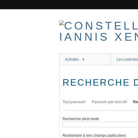
Passer
au
contenu
principal
Activités
Les collectio
RECHERCHE 
Tout parcourir
Parcourir par mot-clé
Re
Recherche plein texte
Restreindre à des champs particuliers