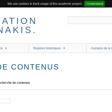
We use cookies to track usage of this academic project.
I Understand
ns
Repères historiques
A propos de la 
DE CONTENUS
cherche de contenus