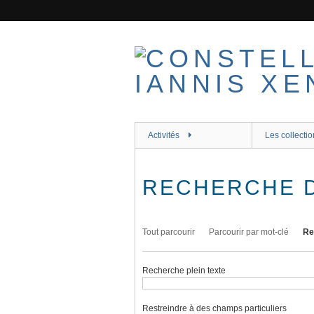
Passer
au
contenu
principal
Activités
Les collectio
RECHERCHE 
Tout parcourir
Parcourir par mot-clé
Re
Recherche plein texte
Restreindre à des champs particuliers