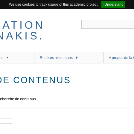
We use cookies to track usage of this academic project.
I Understand
ns
Repères historiques
A propos de la 
DE CONTENUS
cherche de contenus