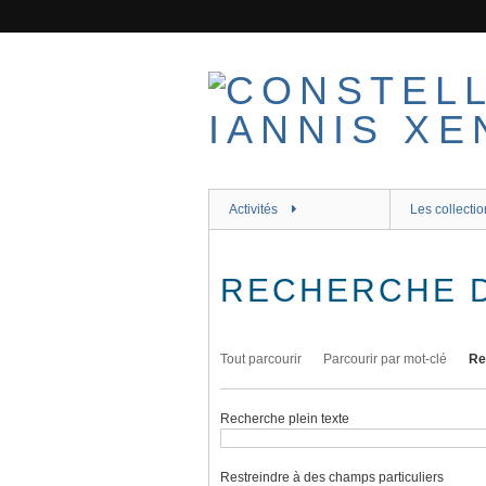
Passer
au
contenu
principal
Activités
Les collectio
RECHERCHE 
Tout parcourir
Parcourir par mot-clé
Re
Recherche plein texte
Restreindre à des champs particuliers