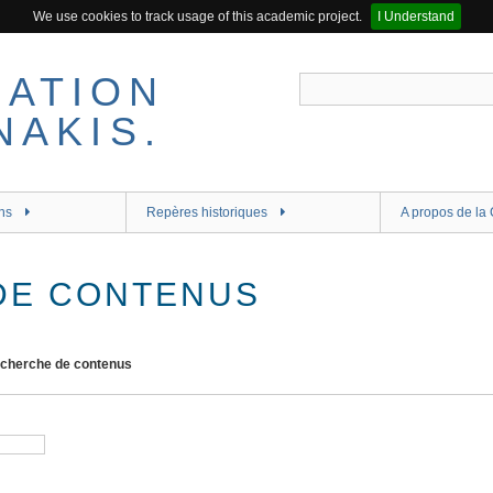
We use cookies to track usage of this academic project.
I Understand
ns
Repères historiques
A propos de la 
DE CONTENUS
cherche de contenus