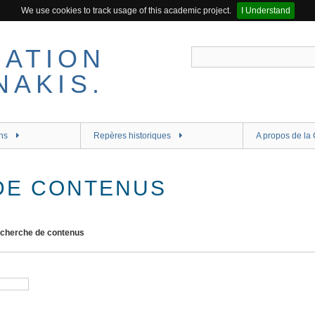
We use cookies to track usage of this academic project.
I Understand
ns
Repères historiques
A propos de la 
DE CONTENUS
cherche de contenus