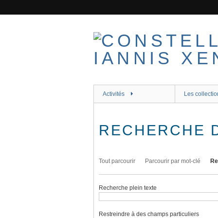
Passer
au
contenu
principal
Activités
Les collectio
RECHERCHE 
Tout parcourir
Parcourir par mot-clé
Re
Recherche plein texte
Restreindre à des champs particuliers