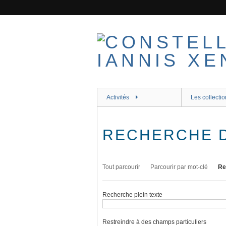
Passer
au
contenu
principal
Activités
Les collectio
RECHERCHE 
Tout parcourir
Parcourir par mot-clé
Re
Recherche plein texte
Restreindre à des champs particuliers