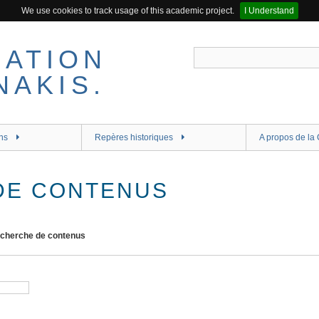
We use cookies to track usage of this academic project.
I Understand
ns
Repères historiques
A propos de la 
DE CONTENUS
cherche de contenus