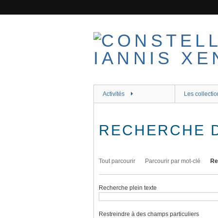
Passer
au
contenu
principal
Activités
Les collectio
RECHERCHE 
Tout parcourir
Parcourir par mot-clé
Re
Recherche plein texte
Restreindre à des champs particuliers