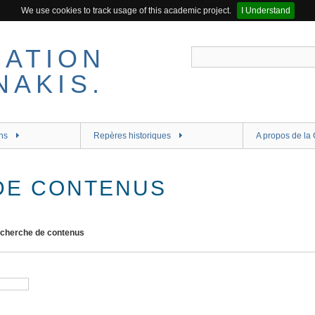
We use cookies to track usage of this academic project.
I Understand
ns
Repères historiques
A propos de la 
DE CONTENUS
cherche de contenus