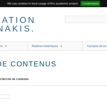
We use cookies to track usage of this academic project.
I Understand
ns
Repères historiques
A propos de la 
DE CONTENUS
cherche de contenus