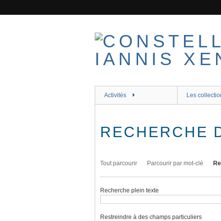
Passer
au
contenu
principal
Activités
Les collectio
RECHERCHE 
Tout parcourir
Parcourir par mot-clé
Re
Recherche plein texte
Restreindre à des champs particuliers