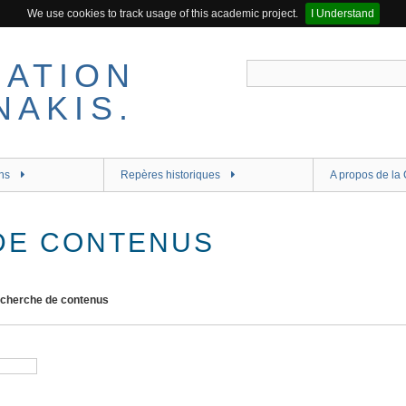
We use cookies to track usage of this academic project.
I Understand
ns
Repères historiques
A propos de la 
DE CONTENUS
cherche de contenus