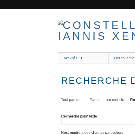
Passer
au
contenu
principal
Activités
Les collectio
RECHERCHE 
Tout parcourir
Parcourir par mot-clé
Re
Recherche plein texte
Restreindre à des champs particuliers