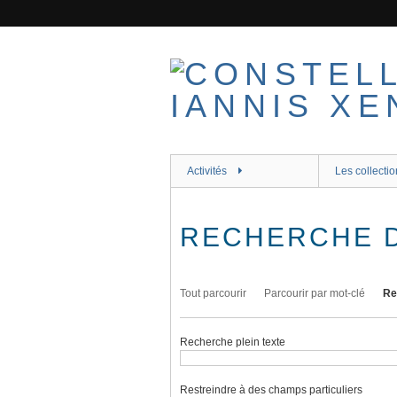
Passer
au
contenu
principal
Activités
Les collectio
RECHERCHE 
Tout parcourir
Parcourir par mot-clé
Re
Recherche plein texte
Restreindre à des champs particuliers