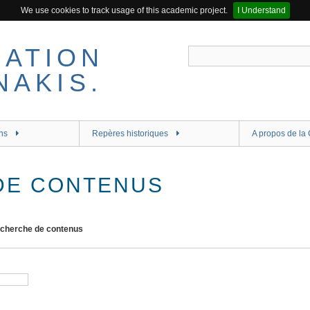
We use cookies to track usage of this academic project.
I Understand
ns
Repères historiques
A propos de la 
DE CONTENUS
cherche de contenus