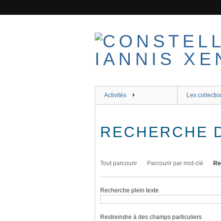
Passer
au
contenu
principal
Activités
Les collectio
RECHERCHE 
Tout parcourir
Parcourir par mot-clé
Re
Recherche plein texte
Restreindre à des champs particuliers