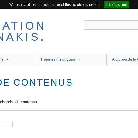
We use cookies to track usage of this academic project.
I Understand
ns
Repères historiques
A propos de la 
DE CONTENUS
cherche de contenus