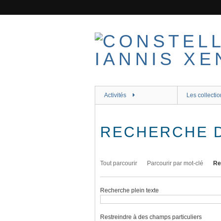
Passer
au
contenu
principal
Activités
Les collectio
RECHERCHE 
Tout parcourir
Parcourir par mot-clé
Re
Recherche plein texte
Restreindre à des champs particuliers