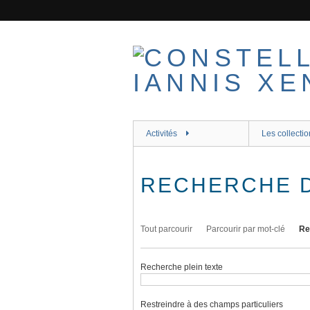
Passer
au
contenu
principal
Activités
Les collectio
RECHERCHE 
Tout parcourir
Parcourir par mot-clé
Re
Recherche plein texte
Restreindre à des champs particuliers