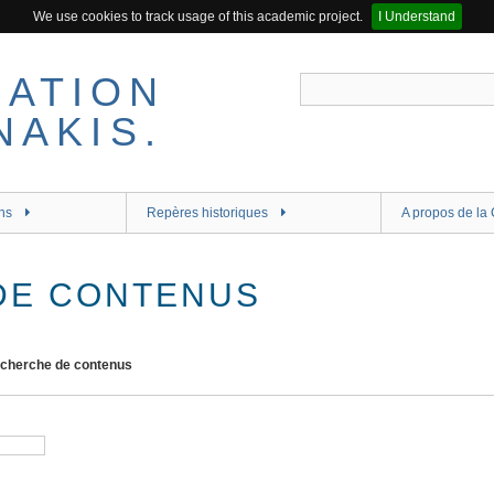
We use cookies to track usage of this academic project.
I Understand
ns
Repères historiques
A propos de la 
DE CONTENUS
cherche de contenus