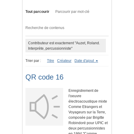
Tout parcourir
Parcourir par mot-clé
Recherche de contenus
Contributeur est exactement "Auzet, Roland.
Interprète, percussionniste"
Trier par :
Titre
Créateur
Date d'ajout
QR code 16
Enregistrement de
l'oeuvre
électroacoustique mixte
Comme Etrangers et
Voyageurs sur la Terre,
composée par Brigitte
Robindoré pour UPIC et
deux percussionnistes
en 1994."Comme