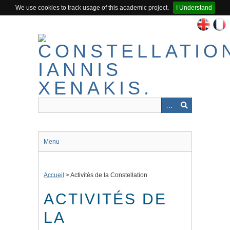
We use cookies to track usage of this academic project.
I Understand
Passer
au
contenu
principal
Menu
Accueil
>
Activités de la Constellation
ACTIVITÉS DE
LA