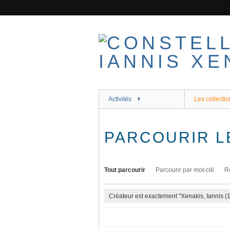
Passer
au
contenu
principal
Activités
Les collectio
PARCOURIR L
Tout parcourir
Parcourir par mot-clé
R
Créateur est exactement "Xenakis, Iannis 