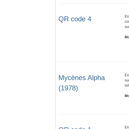
En
QR code 4
co
su
Mo
En
Mycènes Alpha
su
le
(1978)
Mo
En