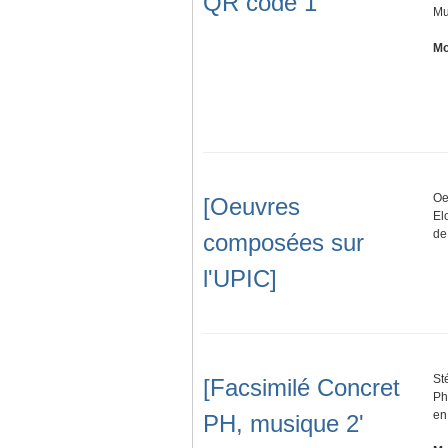
QR code 1
Mu
Mo
Oe
[Oeuvres
El
de
composées sur
l'UPIC]
St
[Facsimilé Concret
Ph
en
PH, musique 2'