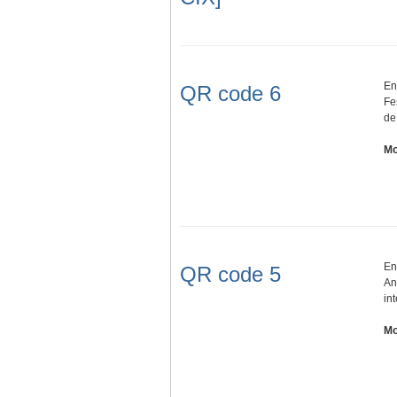
En
QR code 6
Fe
de
Mo
En
QR code 5
An
in
Mo