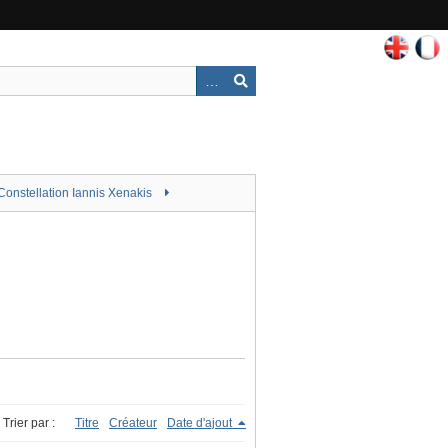
Constellation Iannis Xenakis
Trier par :
Titre
Créateur
Date d'ajout