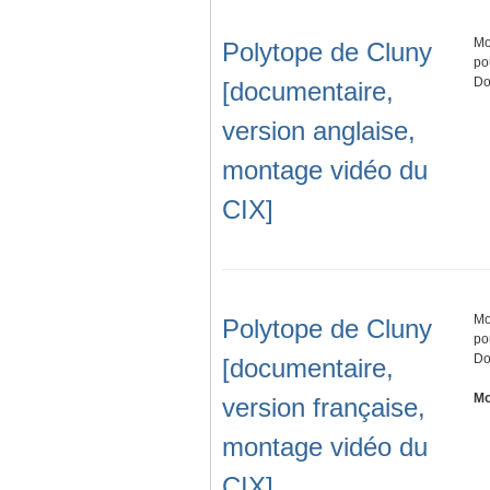
Mo
Polytope de Cluny
po
Do
[documentaire,
version anglaise,
montage vidéo du
CIX]
Mo
Polytope de Cluny
po
Do
[documentaire,
Mo
version française,
montage vidéo du
CIX]