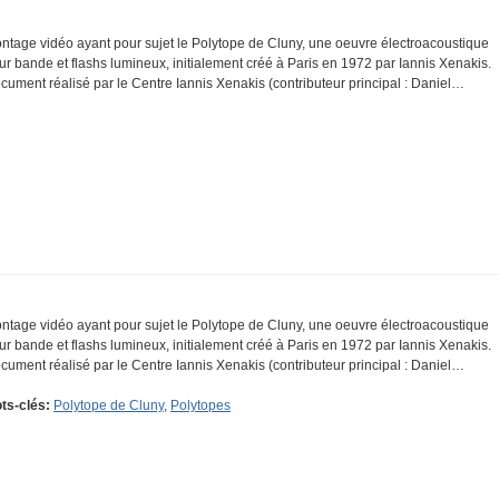
ntage vidéo ayant pour sujet le Polytope de Cluny, une oeuvre électroacoustique
ur bande et flashs lumineux, initialement créé à Paris en 1972 par Iannis Xenakis.
cument réalisé par le Centre Iannis Xenakis (contributeur principal : Daniel…
ntage vidéo ayant pour sujet le Polytope de Cluny, une oeuvre électroacoustique
ur bande et flashs lumineux, initialement créé à Paris en 1972 par Iannis Xenakis.
cument réalisé par le Centre Iannis Xenakis (contributeur principal : Daniel…
ts-clés:
Polytope de Cluny
,
Polytopes