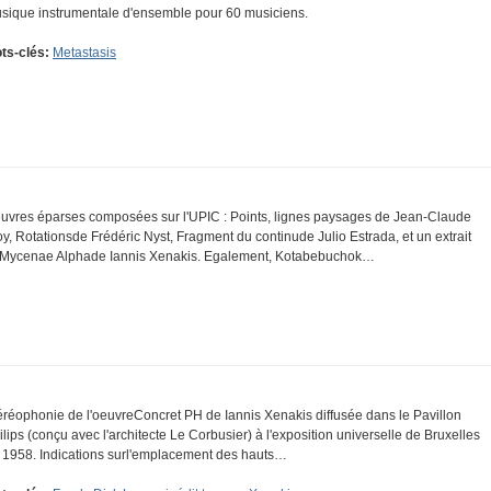
sique instrumentale d'ensemble pour 60 musiciens.
ts-clés:
Metastasis
uvres éparses composées sur l'UPIC : Points, lignes paysages de Jean-Claude
oy, Rotationsde Frédéric Nyst, Fragment du continude Julio Estrada, et un extrait
Mycenae Alphade Iannis Xenakis. Egalement, Kotabebuchok…
éréophonie de l'oeuvreConcret PH de Iannis Xenakis diffusée dans le Pavillon
ilips (conçu avec l'architecte Le Corbusier) à l'exposition universelle de Bruxelles
 1958. Indications surl'emplacement des hauts…