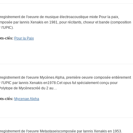
registrement de l'oeuvre de musique électroacoustique mixte Pour la paix,
mposée par Iannis Xenakis en 1981, pour récitants, choeur et bande (composition
r l'UPIC).
ts-clés:
Pour la Paix
registrement de l'oeuvre Mycènes Alpha, première oeuvre composée entièrement
r l'UPIC par Iannis Xenakis en1978.Cet opus fut spécialement conçu pour
Polytope de Mycènescréé du 2 au…
ts-clés:
Mycenae Alpha
registrement de l'oeuvre Metastaseiscomposée par Iannis Xenakis en 1953.