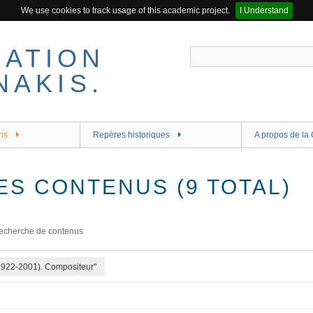
We use cookies to track usage of this academic project.
I Understand
ns
Repères historiques
A propos de la 
ES CONTENUS (9 TOTAL)
echerche de contenus
(1922-2001). Compositeur"