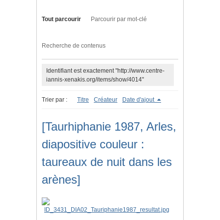
Tout parcourir
Parcourir par mot-clé
Recherche de contenus
Identifiant est exactement "http://www.centre-
iannis-xenakis.org/items/show/4014"
Trier par :
Titre
Créateur
Date d'ajout
[Taurhiphanie 1987, Arles,
diapositive couleur :
taureaux de nuit dans les
arènes]