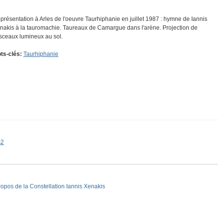
présentation à Arles de l'oeuvre Taurhiphanie en juillet 1987 : hymne de Iannis
nakis à la tauromachie. Taureaux de Camargue dans l'arène. Projection de
isceaux lumineux au sol.
ts-clés:
Taurhiphanie
s2
ropos de la Constellation Iannis Xenakis