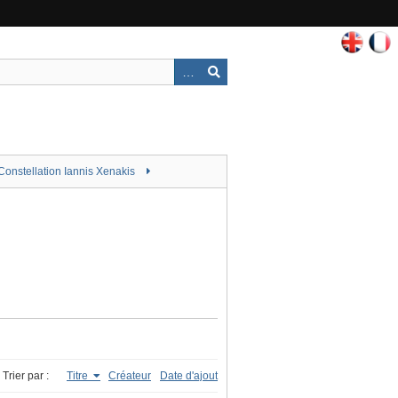
Constellation Iannis Xenakis
Trier par :
Titre
Créateur
Date d'ajout