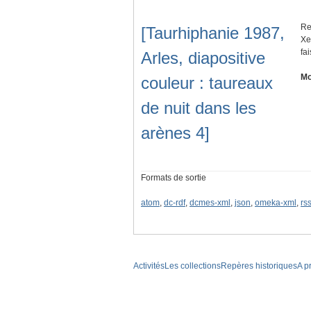
Re
[Taurhiphanie 1987,
Xe
fa
Arles, diapositive
Mo
couleur : taureaux
de nuit dans les
arènes 4]
Formats de sortie
atom
,
dc-rdf
,
dcmes-xml
,
json
,
omeka-xml
,
rs
Activités
Les collections
Repères historiques
A p