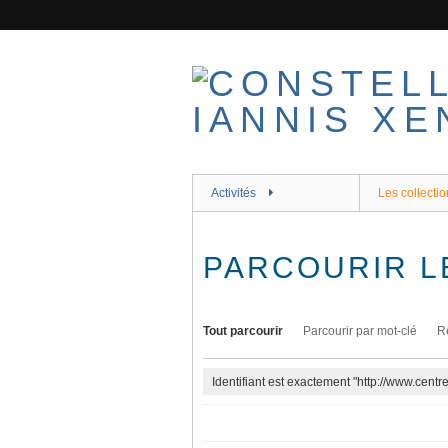
Passer
au
contenu
principal
Activités
Les collectio
PARCOURIR L
Tout parcourir
Parcourir par mot-clé
R
Identifiant est exactement "http://www.cent