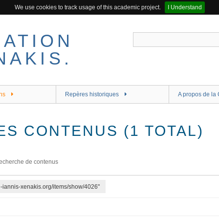
We use cookies to track usage of this academic project.
I Understand
ns
Repères historiques
A propos de la 
ES CONTENUS (1 TOTAL)
echerche de contenus
re-iannis-xenakis.org/items/show/4026"