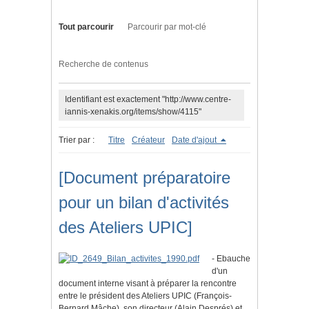
Tout parcourir
Parcourir par mot-clé
Recherche de contenus
Identifiant est exactement "http://www.centre-
iannis-xenakis.org/items/show/4115"
Trier par :
Titre
Créateur
Date d'ajout
[Document préparatoire
pour un bilan d'activités
des Ateliers UPIC]
- Ebauche
d'un
document interne visant à préparer la rencontre
entre le président des Ateliers UPIC (François-
Bernard Mâche), son directeur (Alain Després) et