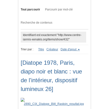
Tout parcourir
Parcourir par mot-clé
Recherche de contenus
Identifiant est exactement "http://www.centre-
iannis-xenakis.org/items/show/432"
Trier par :
Titre
Créateur
Date d'ajout
[Diatope 1978, Paris,
diapo noir et blanc : vue
de l'intérieur, dispositif
lumineux 26]