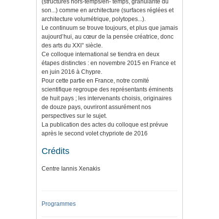
(structures hors-temps/en- temps, granularité du
son...) comme en architecture (surfaces réglées et
architecture volumétrique, polytopes...).
Le continuum se trouve toujours, et plus que jamais
aujourd’hui, au cœur de la pensée créatrice, donc
des arts du XXI° siècle.
Ce colloque international se tiendra en deux
étapes distinctes : en novembre 2015 en France et
en juin 2016 à Chypre.
Pour cette partie en France, notre comité
scientifique regroupe des représentants éminents
de huit pays ; les intervenants choisis, originaires
de douze pays, ouvriront assurément nos
perspectives sur le sujet.
La publication des actes du colloque est prévue
après le second volet chypriote de 2016
Crédits
Centre Iannis Xenakis
Programmes