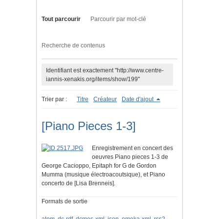
Tout parcourir
Parcourir par mot-clé
Recherche de contenus
Identifiant est exactement "http://www.centre-
iannis-xenakis.org/items/show/199"
Trier par :
Titre
Créateur
Date d'ajout
[Piano Pieces 1-3]
Enregistrement en concert des
oeuvres Piano pieces 1-3 de
George Cacioppo, Epitaph for G de Gordon
Mumma (musique électroacoutsique), et Piano
concerto de [Lisa Brenneis].
Formats de sortie