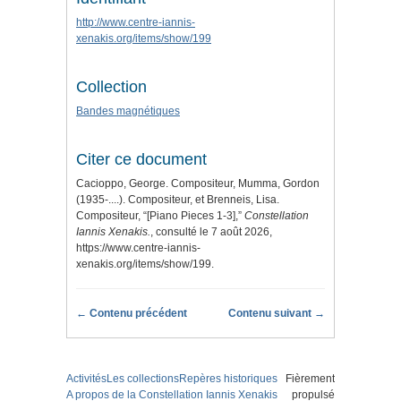
http://www.centre-iannis-
xenakis.org/items/show/199
Collection
Bandes magnétiques
Citer ce document
Cacioppo, George. Compositeur, Mumma, Gordon
(1935-....). Compositeur, et Brenneis, Lisa.
Compositeur, “[Piano Pieces 1-3],”
Constellation
Iannis Xenakis.
, consulté le 7 août 2026,
https://www.centre-iannis-
xenakis.org/items/show/199
.
← Contenu précédent
Contenu suivant →
Activités
Les collections
Repères historiques
Fièrement
A propos de la Constellation Iannis Xenakis
propulsé