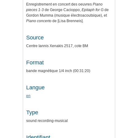
Enregistrement en concert des oeuvres
Piano
pieces 1-3
de George Cacioppo,
Epitaph for G
de
Gordon Mumma (musique électroacoutsique), et
Piano concerto
de [Lisa Brenneis].
Source
Centre Iannis Xenakis 2517, cote BM
Format
bande magnétique 1/4 inch (00:31:20)
Langue
en
Type
sound recording-musical
Identifiant