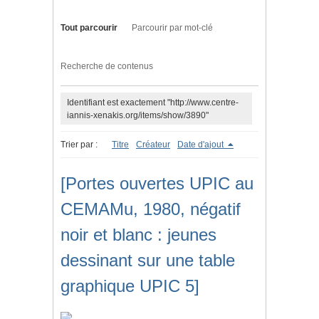
Tout parcourir
Parcourir par mot-clé
Recherche de contenus
Identifiant est exactement "http://www.centre-
iannis-xenakis.org/items/show/3890"
Trier par :
Titre
Créateur
Date d'ajout
[Portes ouvertes UPIC au
CEMAMu, 1980, négatif
noir et blanc : jeunes
dessinant sur une table
graphique UPIC 5]