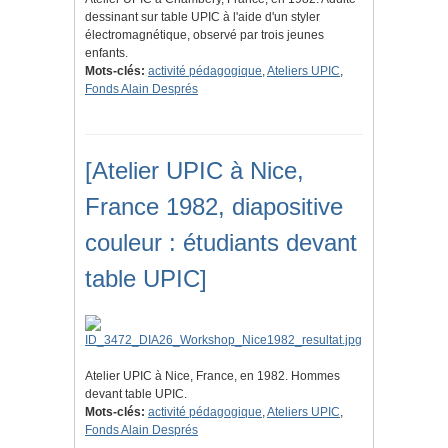
dessinant sur table UPIC à l'aide d'un styler
électromagnétique, observé par trois jeunes
enfants.
Mots-clés:
activité pédagogique
,
Ateliers UPIC
,
Fonds Alain Després
[Atelier UPIC à Nice,
France 1982, diapositive
couleur : étudiants devant
table UPIC]
Atelier UPIC à Nice, France, en 1982. Hommes
devant table UPIC.
Mots-clés:
activité pédagogique
,
Ateliers UPIC
,
Fonds Alain Després