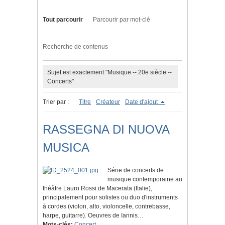
Tout parcourir
Parcourir par mot-clé
Recherche de contenus
Sujet est exactement "Musique -- 20e siècle --
Concerts"
Trier par :
Titre
Créateur
Date d'ajout
RASSEGNA DI NUOVA
MUSICA
Série de concerts de
musique contemporaine au
théâtre Lauro Rossi de Macerata (Italie),
principalement pour solistes ou duo d'instruments
à cordes (violon, alto, violoncelle, contrebasse,
harpe, guitarre). Oeuvres de Iannis…
Mots-clés:
Concert