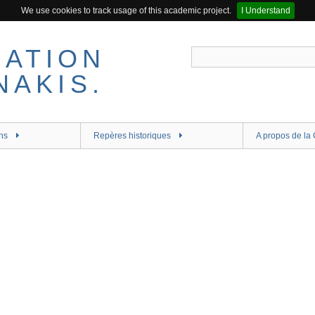
We use cookies to track usage of this academic project.
I Understand
ns
Repères historiques
A propos de la 