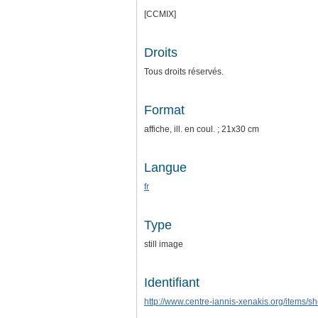
[CCMIX]
Droits
Tous droits réservés.
Format
affiche, ill. en coul. ; 21x30 cm
Langue
fr
Type
still image
Identifiant
http://www.centre-iannis-xenakis.org/items/s