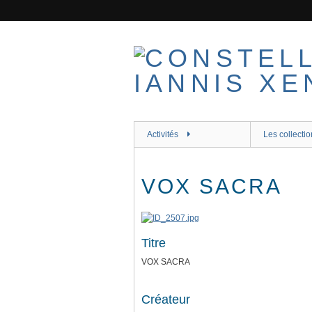
Passer
au
contenu
principal
Activités
Les collectio
VOX SACRA
Titre
VOX SACRA
Créateur