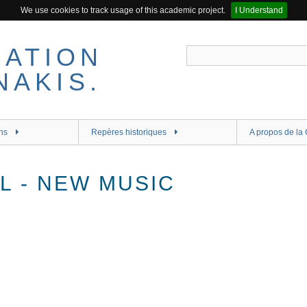
We use cookies to track usage of this academic project.
I Understand
ns
Repères historiques
A propos de la 
L - NEW MUSIC