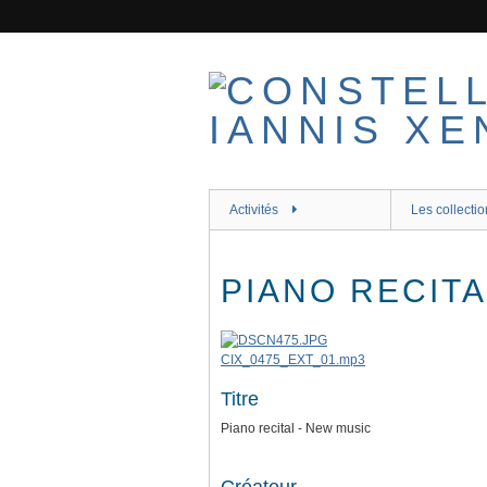
Passer
au
contenu
principal
Activités
Les collectio
PIANO RECITA
CIX_0475_EXT_01.mp3
Titre
Piano recital - New music