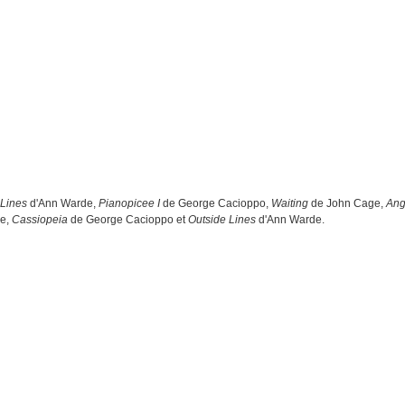
 Lines
d'Ann Warde,
Pianopicee I
de George Cacioppo,
Waiting
de John Cage,
Ang
e,
Cassiopeia
de George Cacioppo et
Outside Lines
d'Ann Warde.