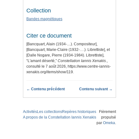
Collection
Bandes magnétiques
Citer ce document
[Bancquart, Alain (1934-....). Compositeur],
[Bancquart, Marie-Claire (1932-….). Librettiste], et
[Dalle Nogare, Pierre (1934-1984). Librettiste],
“L'amant déserté,”
Constellation Iannis Xenakis.
,
consulté le 7 août 2026,
https://www.centre-iannis-
xenakis.org/items/show/119
.
← Contenu précédent
Contenu suivant →
Activités
Les collections
Repères historiques
Fièrement
A propos de la Constellation Iannis Xenakis
propulsé
par
Omeka
.