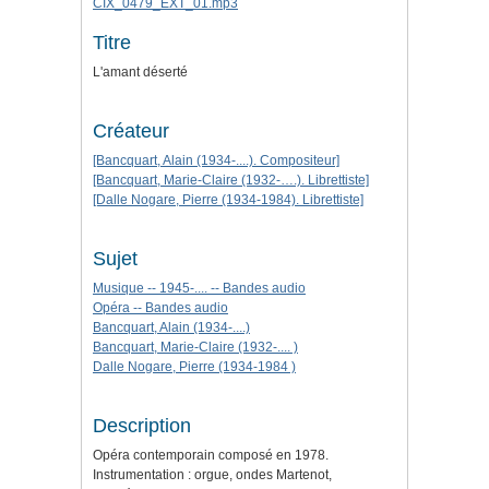
CIX_0479_EXT_01.mp3
Titre
L'amant déserté
Créateur
[Bancquart, Alain (1934-....). Compositeur]
[Bancquart, Marie-Claire (1932-….). Librettiste]
[Dalle Nogare, Pierre (1934-1984). Librettiste]
Sujet
Musique -- 1945-.... -- Bandes audio
Opéra -- Bandes audio
Bancquart, Alain (1934-....)
Bancquart, Marie-Claire (1932-.... )
Dalle Nogare, Pierre (1934-1984 )
Description
Opéra contemporain composé en 1978.
Instrumentation : orgue, ondes Martenot,