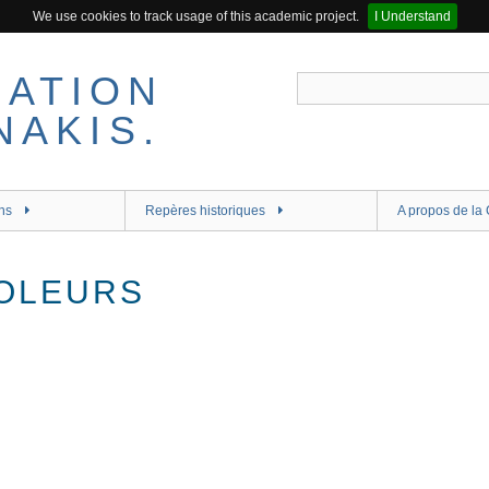
We use cookies to track usage of this academic project.
I Understand
ns
Repères historiques
A propos de la 
OLEURS