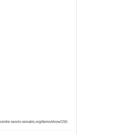
.centre-iannis-xenakis.org/items/show/150
.