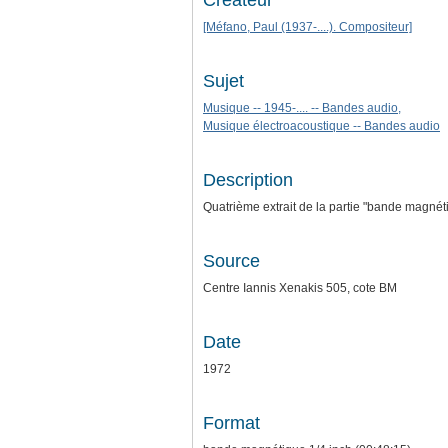
Créateur
[Méfano, Paul (1937-....). Compositeur]
Sujet
Musique -- 1945-.... -- Bandes audio,
Musique électroacoustique -- Bandes audio
Description
Quatrième extrait de la partie "bande magnét
Source
Centre Iannis Xenakis 505, cote BM
Date
1972
Format