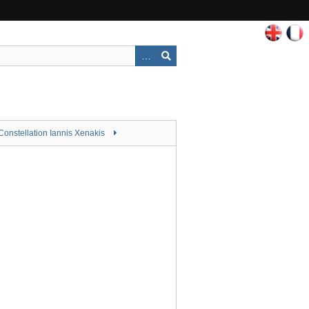
Constellation Iannis Xenakis