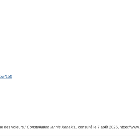
show/150
se des voleurs,”
Constellation Iannis Xenakis.
, consulté le 7 août 2026,
https://www