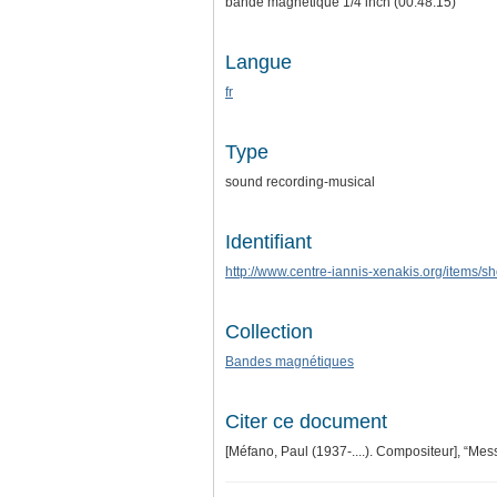
bande magnétique 1/4 inch (00:48:15)
Langue
fr
Type
sound recording-musical
Identifiant
http://www.centre-iannis-xenakis.org/items/
Collection
Bandes magnétiques
Citer ce document
[Méfano, Paul (1937-....). Compositeur], “Mes