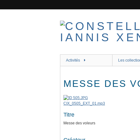
Passer
au
contenu
principal
Activités
Les collectio
MESSE DES V
CIX_0505_EXT_01.mp3
Titre
Messe des voleurs