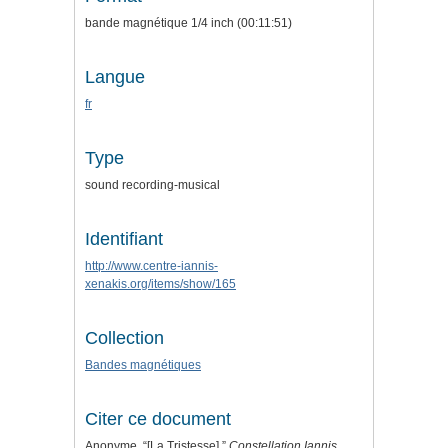
bande magnétique 1/4 inch (00:11:51)
Langue
fr
Type
sound recording-musical
Identifiant
http://www.centre-iannis-
xenakis.org/items/show/165
Collection
Bandes magnétiques
Citer ce document
Anonyme, “[La Tristesse],”
Constellation Iannis