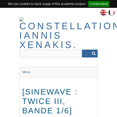
We use cookies to track usage of this academic project.
I Understand
Passer
au
contenu
principal
Menu
[SINEWAVE :
TWICE III,
BANDE 1/6]