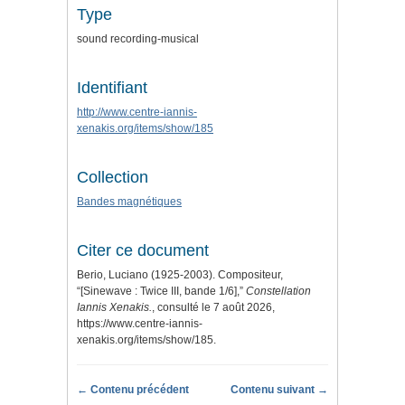
Type
sound recording-musical
Identifiant
http://www.centre-iannis-
xenakis.org/items/show/185
Collection
Bandes magnétiques
Citer ce document
Berio, Luciano (1925-2003). Compositeur,
“[Sinewave : Twice III, bande 1/6],”
Constellation
Iannis Xenakis.
, consulté le 7 août 2026,
https://www.centre-iannis-
xenakis.org/items/show/185
.
← Contenu précédent
Contenu suivant →