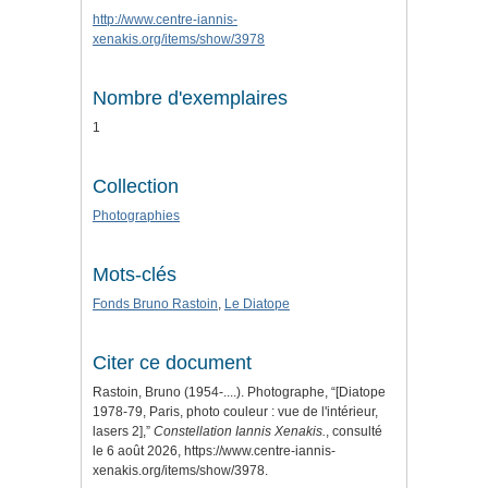
http://www.centre-iannis-
xenakis.org/items/show/3978
Nombre d'exemplaires
1
Collection
Photographies
Mots-clés
Fonds Bruno Rastoin
,
Le Diatope
Citer ce document
Rastoin, Bruno (1954-....). Photographe, “[Diatope
1978-79, Paris, photo couleur : vue de l'intérieur,
lasers 2],”
Constellation Iannis Xenakis.
, consulté
le 6 août 2026,
https://www.centre-iannis-
xenakis.org/items/show/3978
.