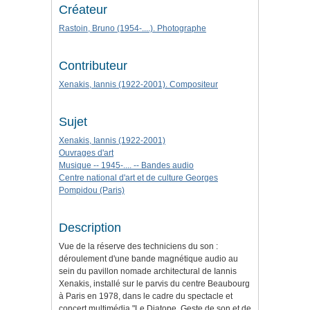
Créateur
Rastoin, Bruno (1954-....). Photographe
Contributeur
Xenakis, Iannis (1922-2001). Compositeur
Sujet
Xenakis, Iannis (1922-2001)
Ouvrages d'art
Musique -- 1945-.... -- Bandes audio
Centre national d'art et de culture Georges
Pompidou (Paris)
Description
Vue de la réserve des techniciens du son :
déroulement d'une bande magnétique audio au
sein du pavillon nomade architectural de Iannis
Xenakis, installé sur le parvis du centre Beaubourg
à Paris en 1978, dans le cadre du spectacle et
concert multimédia "Le Diatope. Geste de son et de