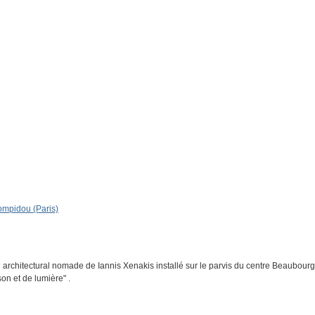
Pompidou (Paris)
on architectural nomade de Iannis Xenakis installé sur le parvis du centre Beaubour
on et de lumière" .