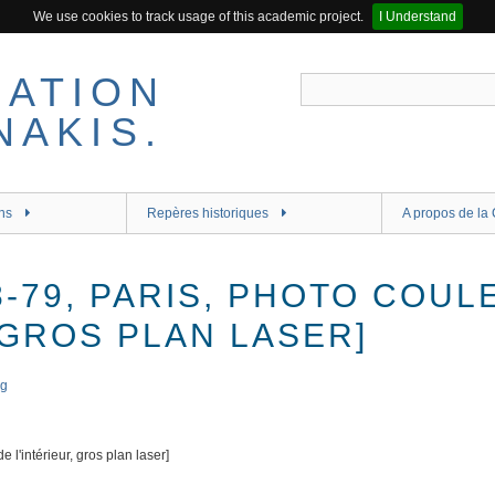
We use cookies to track usage of this academic project.
I Understand
ns
Repères historiques
A propos de la 
8-79, PARIS, PHOTO COUL
 GROS PLAN LASER]
 l'intérieur, gros plan laser]