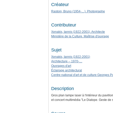
Créateur
Rastoin, Bruno (1954-....). Photographe
Contributeur
Xenakis, Iannis (1922-2001). Architecte
Ministère de la Culture. Maîtrise d'ouvrage
Sujet
Xenakis, Iannis (1922-2001)
Architecture -- 1970-....
Ouvrages d'art
Éclairage architectural
Centre national d'art et de culture Georges 
Description
Gros plan lampe laser à l'intérieur du pavill
et concert multimédia "Le Diatope. Geste de s