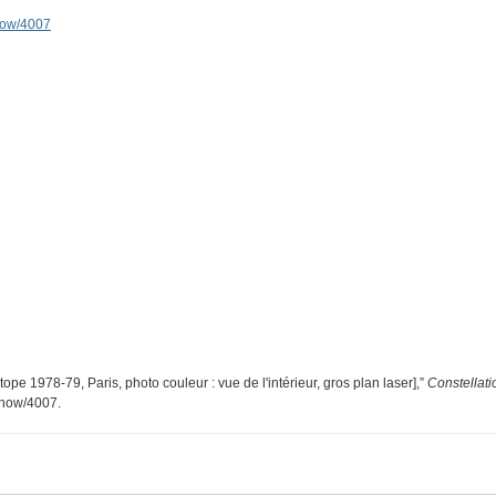
show/4007
tope 1978-79, Paris, photo couleur : vue de l'intérieur, gros plan laser],”
Constellati
/show/4007
.