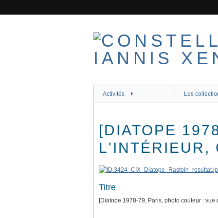
Passer
au
contenu
principal
Activités
Les collectio
[DIATOPE 197
L'INTÉRIEUR,
Titre
[Diatope 1978-79, Paris, photo couleur : vue de