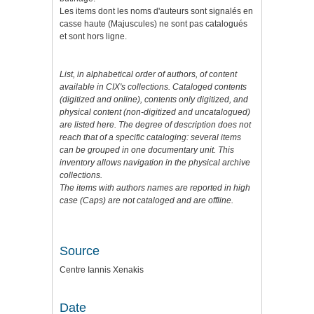
Les items dont les noms d'auteurs sont signalés en
casse haute (Majuscules) ne sont pas catalogués
et sont hors ligne.
List,
in alphabetical order
of authors,
of
content
available
in
CIX's collections
. C
ataloged
contents
(digitized and online), contents only digitized, and
physical content (
non-
digitized and
uncatalogued
)
are listed here.
The degree of
description
does not
reach
that of a
specific
cataloging:
several items
can be grouped
in one
documentary
unit.
This
inventory
allows navigation
in the physical
archive
collections
.
The items
with
authors
names
are
reported
in
high
case (
Caps) are not
cataloged and
are offline.
Source
Centre Iannis Xenakis
Date