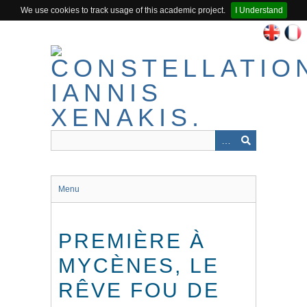
We use cookies to track usage of this academic project.
I Understand
Passer
au
contenu
principal
Menu
PREMIÈRE À
MYCÈNES, LE
RÊVE FOU DE