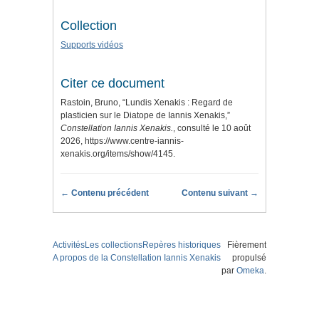
Collection
Supports vidéos
Citer ce document
Rastoin, Bruno, “Lundis Xenakis : Regard de
plasticien sur le Diatope de Iannis Xenakis,”
Constellation Iannis Xenakis.
, consulté le 10 août
2026,
https://www.centre-iannis-
xenakis.org/items/show/4145
.
← Contenu précédent
Contenu suivant →
Activités
Les collections
Repères historiques
Fièrement
A propos de la Constellation Iannis Xenakis
propulsé
par
Omeka
.