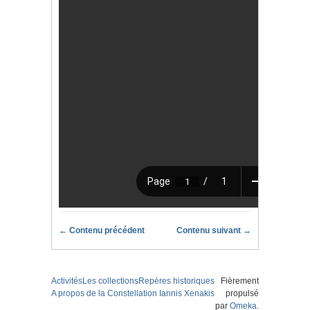
← Contenu précédent
Contenu suivant →
Activités
Les collections
Repères historiques
Fièrement
A propos de la Constellation Iannis Xenakis
propulsé
par
Omeka
.