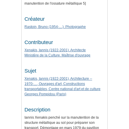
manutention de l'ossature métallique 5]
Créateur
Rastoin, Bruno (1954-....). Photographe
Contributeur
Xenakis, Iannis (1922-2001). Architecte
Ministère de la Culture. Maîtrise d'ouvrage
Sujet
Xenakis, Iannis (1922-2001), Architecture --
1970-...., Ouvrages d'art, Constructions
transportables, Centre national d'art et de culture
Georges Pompidou (Paris)
Description
Iannis Xenakis penché sur la manutention de la
structure métallique au sol pour préparer son
transport. Démontage en mars 1979 du pavillon