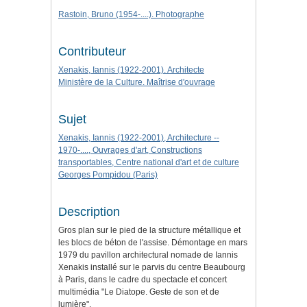
Rastoin, Bruno (1954-....). Photographe
Contributeur
Xenakis, Iannis (1922-2001). Architecte
Ministère de la Culture. Maîtrise d'ouvrage
Sujet
Xenakis, Iannis (1922-2001), Architecture --
1970-...., Ouvrages d'art, Constructions
transportables, Centre national d'art et de culture
Georges Pompidou (Paris)
Description
Gros plan sur le pied de la structure métallique et
les blocs de béton de l'assise. Démontage en mars
1979 du pavillon architectural nomade de Iannis
Xenakis installé sur le parvis du centre Beaubourg
à Paris, dans le cadre du spectacle et concert
multimédia "Le Diatope. Geste de son et de
lumière".