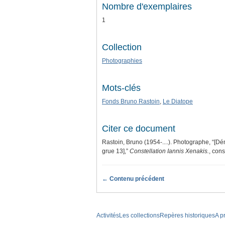
Nombre d'exemplaires
1
Collection
Photographies
Mots-clés
Fonds Bruno Rastoin
,
Le Diatope
Citer ce document
Rastoin, Bruno (1954-....). Photographe, “[Dém
grue 13],”
Constellation Iannis Xenakis.
, con
← Contenu précédent
Activités
Les collections
Repères historiques
A p