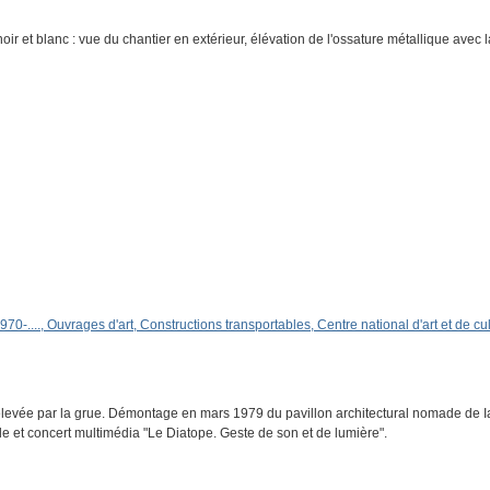
ir et blanc : vue du chantier en extérieur, élévation de l'ossature métallique avec l
1970-...., Ouvrages d'art, Constructions transportables, Centre national d'art et de 
 élevée par la grue. Démontage en mars 1979 du pavillon architectural nomade de Ian
e et concert multimédia "Le Diatope. Geste de son et de lumière".