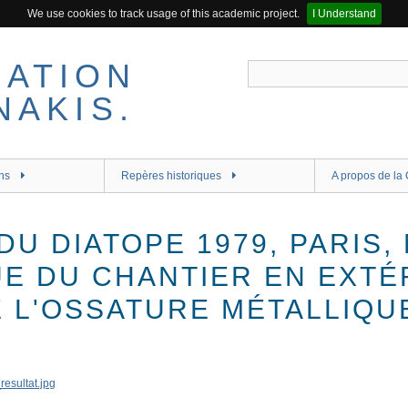
We use cookies to track usage of this academic project.
I Understand
ns
Repères historiques
A propos de la 
U DIATOPE 1979, PARIS,
UE DU CHANTIER EN EXTÉ
E L'OSSATURE MÉTALLIQU