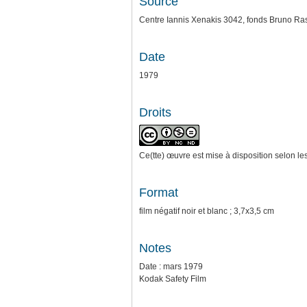
Source
Centre Iannis Xenakis 3042, fonds Bruno Ra
Date
1979
Droits
Ce(tte) œuvre est mise à disposition selon le
Format
film négatif noir et blanc ; 3,7x3,5 cm
Notes
Date : mars 1979
Kodak Safety Film