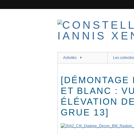
Passer
au
contenu
principal
Activités
Les collectio
[DÉMONTAGE D
ET BLANC : V
ÉLÉVATION D
GRUE 13]