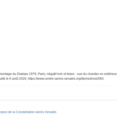
ontage du Diatope 1979, Paris, négatif noir et blanc : vue du chantier en extérieur,
sulté le 6 août 2026,
https://www.centre-iannis-xenakis.org/items/show/583
.
ropos de la Constellation Iannis Xenakis