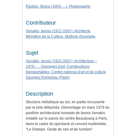
Rastoin, Bruno (1954-....). Photographe
Contributeur
Xenakis, Iannis (1922-2001). Architecte
Ministère de la Culture. Maîtrise d'ouvrage
Sujet
Xenakis, Iannis (1922-2001), Architecture --
1970-...., Ouvrages d'art, Constructions
transportables, Centre national d'art et de culture
Georges Pompidou (Paris)
Description
Structure métallique au sol, en partie recouverte
par la toile détachée. Démontage en mars 1979 du
pavillon architectural nomade de Iannis Xenakis
installé sur le parvis du centre Beaubourg à Paris,
dans le cadre du spectacle et concert multimédia
"Le Diatope. Geste de son et de lumière".