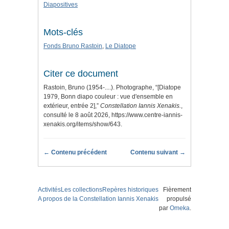
Diapositives
Mots-clés
Fonds Bruno Rastoin
,
Le Diatope
Citer ce document
Rastoin, Bruno (1954-....). Photographe, “[Diatope
1979, Bonn diapo couleur : vue d'ensemble en
extérieur, entrée 2],”
Constellation Iannis Xenakis.
,
consulté le 8 août 2026,
https://www.centre-iannis-
xenakis.org/items/show/643
.
← Contenu précédent
Contenu suivant →
Activités
Les collections
Repères historiques
Fièrement
A propos de la Constellation Iannis Xenakis
propulsé
par
Omeka
.