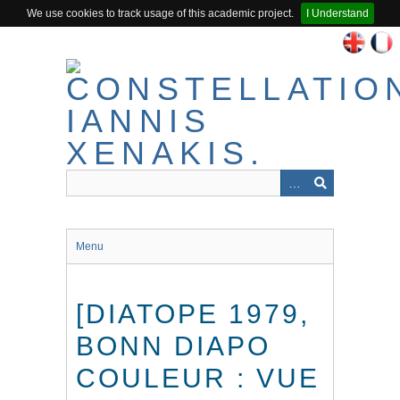
We use cookies to track usage of this academic project.
I Understand
Passer
au
contenu
principal
Menu
[DIATOPE 1979,
BONN DIAPO
COULEUR : VUE