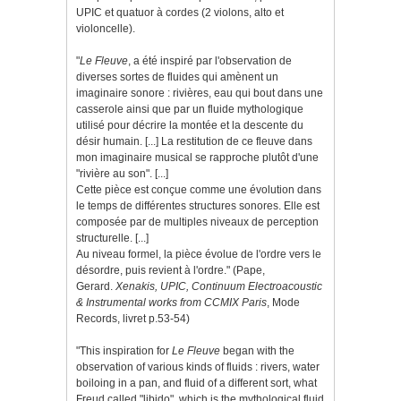
UPIC et quatuor à cordes (2 violons, alto et
violoncelle).
"
Le Fleuve
, a été inspiré par l'observation de
diverses sortes de fluides qui amènent un
imaginaire sonore : rivières, eau qui bout dans une
casserole ainsi que par un fluide mythologique
utilisé pour décrire la montée et la descente du
désir humain. [...] La restitution de ce fleuve dans
mon imaginaire musical se rapproche plutôt d'une
"rivière au son". [...]
Cette pièce est conçue comme une évolution dans
le temps de différentes structures sonores. Elle est
composée par de multiples niveaux de perception
structurelle. [...]
Au niveau formel, la pièce évolue de l'ordre vers le
désordre, puis revient à l'ordre." (Pape,
Gerard.
Xenakis, UPIC, Continuum Electroacoustic
& Instrumental works from CCMIX Paris
, Mode
Records,
livret p.53-54)
"This inspiration for
Le Fleuve
began with the
observation of various kinds of fluids : rivers, water
boiloing in a pan, and fluid of a different sort, what
Freud called "libido", which is the mythological fluid