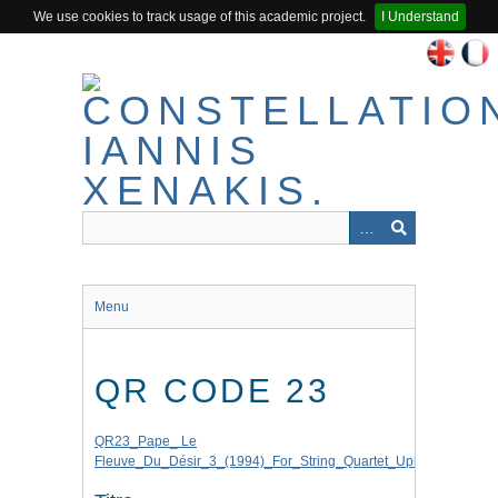
We use cookies to track usage of this academic project.
I Understand
Passer
au
contenu
principal
Menu
QR CODE 23
QR23_Pape_ Le
Fleuve_Du_Désir_3_(1994)_For_String_Quartet_Upic.mp3