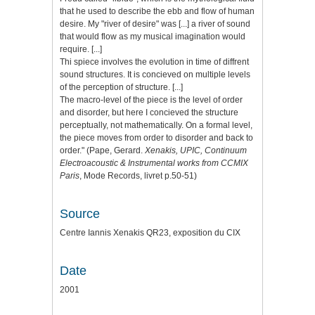
that he used to describe the ebb and flow of human
desire. My "river of desire" was [...] a river of sound
that would flow as my musical imagination would
require. [...]
Thi spiece involves the evolution in time of diffrent
sound structures. It is concieved on multiple levels
of the perception of structure. [...]
The macro-level of the piece is the level of order
and disorder, but here I concieved the structure
perceptually, not mathematically. On a formal level,
the piece moves from order to disorder and back to
order." (Pape, Gerard.
Xenakis, UPIC, Continuum
Electroacoustic & Instrumental works from CCMIX
Paris
, Mode Records, livret p.50-51)
Source
Centre Iannis Xenakis QR23, exposition du CIX
Date
2001