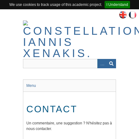
We use cookies to track usage of this academic project.
I Understand
Skip
to
main
content
Menu
CONTACT
Un commentaire, une suggestion ? N'hésitez pas à
nous contacter.