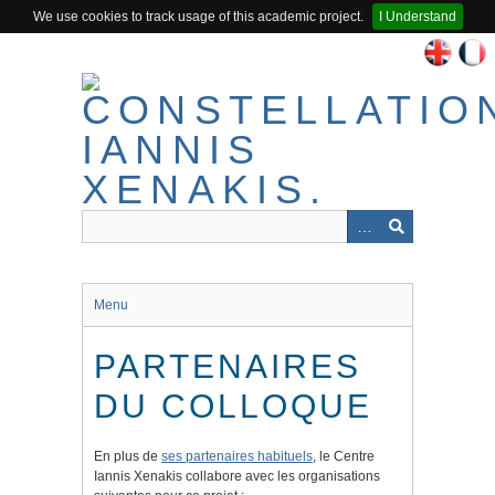
We use cookies to track usage of this academic project.
I Understand
Passer
au
contenu
principal
Menu
PARTENAIRES
DU COLLOQUE
En plus de
ses partenaires habituels
, le Centre
Iannis Xenakis collabore avec les organisations