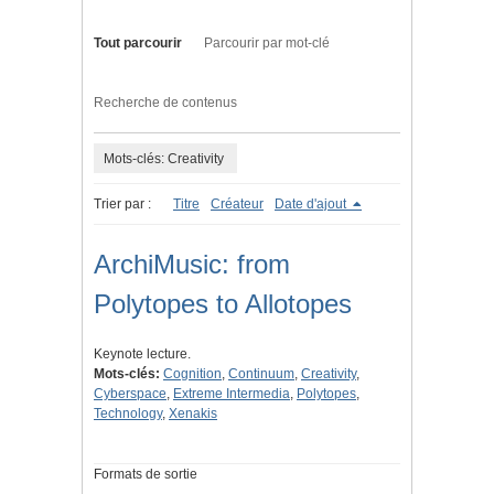
Tout parcourir
Parcourir par mot-clé
Recherche de contenus
Mots-clés: Creativity
Trier par :
Titre
Créateur
Date d'ajout
ArchiMusic: from
Polytopes to Allotopes
Keynote lecture.
Mots-clés:
Cognition
,
Continuum
,
Creativity
,
Cyberspace
,
Extreme Intermedia
,
Polytopes
,
Technology
,
Xenakis
Formats de sortie