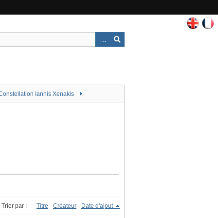
Constellation Iannis Xenakis
Trier par :
Titre
Créateur
Date d'ajout