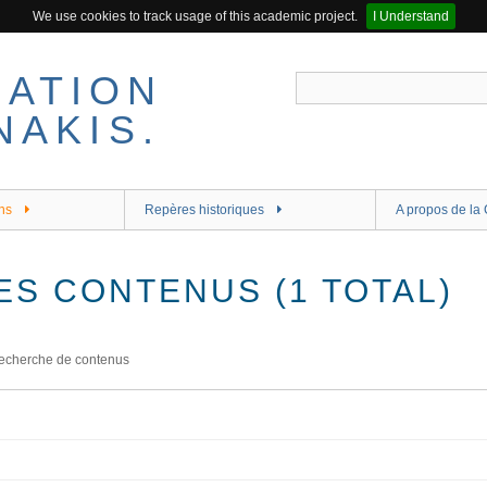
We use cookies to track usage of this academic project.
I Understand
ns
Repères historiques
A propos de la 
ES CONTENUS (1 TOTAL)
echerche de contenus