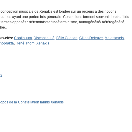
 conception musicale de Xenakis est fondée sur un recours à des notions
straites ayant une portée très générale. Ces notions forment souvent des dualités
 termes opposés : déterminisme/ indéterminisme, homogénéité/ hétérogénéité,
dre/…
ts-clés:
Continuum
,
Discontinuité
,
Félix Guattari
,
Gilles Deleuze
,
Metastaseis
,
thoprakta
,
René Thom
,
Xenakis
s2
ropos de la Constellation Iannis Xenakis