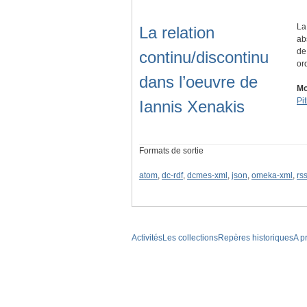
La
La relation
ab
de
continu/discontinu
or
dans l’oeuvre de
Mo
Pi
Iannis Xenakis
Formats de sortie
atom
,
dc-rdf
,
dcmes-xml
,
json
,
omeka-xml
,
rs
Activités
Les collections
Repères historiques
A p