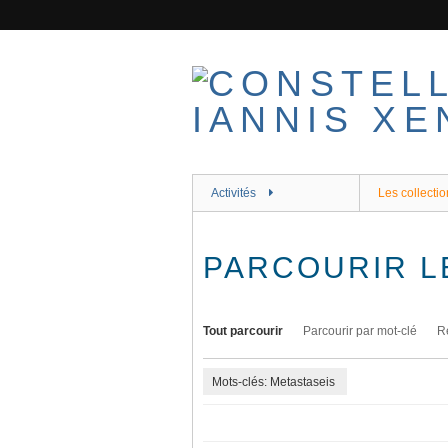
Passer
au
contenu
principal
Activités
Les collectio
PARCOURIR L
Tout parcourir
Parcourir par mot-clé
R
Mots-clés: Metastaseis