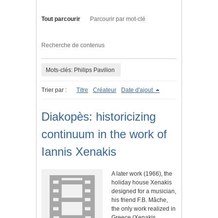
Tout parcourir
Parcourir par mot-clé
Recherche de contenus
Mots-clés: Philips Pavilion
Trier par :
Titre
Créateur
Date d'ajout
Diakopès: historicizing
continuum in the work of
Iannis Xenakis
A later work (1966), the
holiday house Xenakis
designed for a musician,
his friend F.B. Mâche,
the only work realized in
Greece (Xenakis