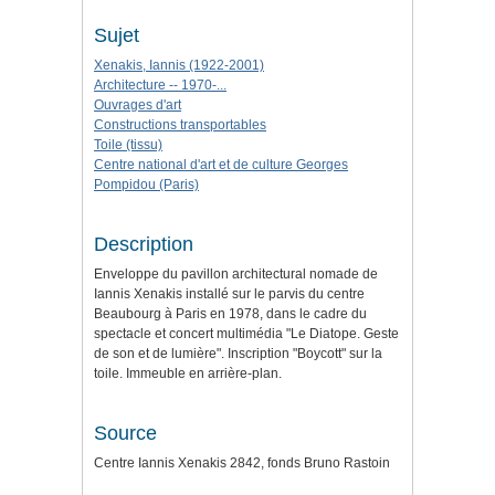
Sujet
Xenakis, Iannis (1922-2001)
Architecture -- 1970-...
Ouvrages d'art
Constructions transportables
Toile (tissu)
Centre national d'art et de culture Georges
Pompidou (Paris)
Description
Enveloppe du pavillon architectural nomade de
Iannis Xenakis installé sur le parvis du centre
Beaubourg à Paris en 1978, dans le cadre du
spectacle et concert multimédia "Le Diatope. Geste
de son et de lumière". Inscription "Boycott" sur la
toile. Immeuble en arrière-plan.
Source
Centre Iannis Xenakis 2842, fonds Bruno Rastoin