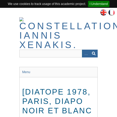
We use cookies to track usage of this academic project.
I Understand
Passer
au
contenu
principal
Menu
[DIATOPE 1978,
PARIS, DIAPO
NOIR ET BLANC